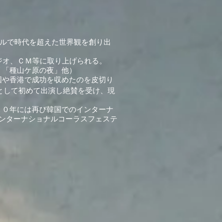
イルで時代を超えた世界観を創り出
ジオ、ＣＭ等に取り上げられる。
リ「種山ケ原の夜」他）
国や香港で成功を収めたのを皮切り
人として初めて出演し絶賛を受け、現
。
１０年には再び韓国でのインターナ
インターナショナルコーラスフェステ