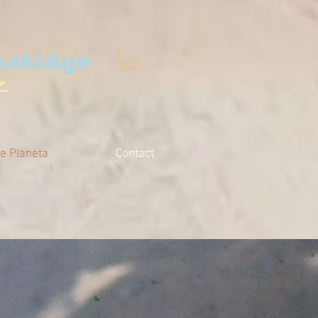
kakiAge
子
e Planeta
Contact