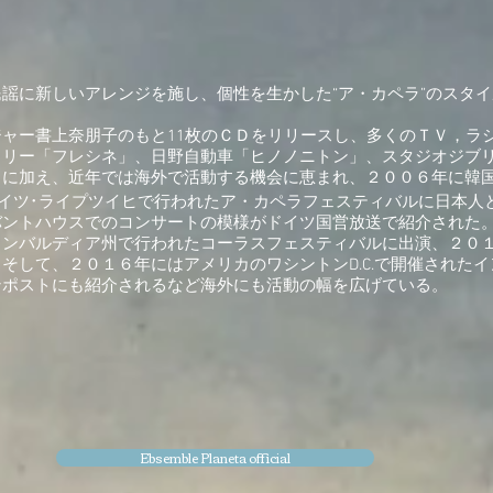
謡に新しいアレンジを施し、個性を生かした“ア・カペラ”のスタ
プ。
ャー書上奈朋子のもと11枚のＣＤをリリースし、多くのＴＶ，ラ
トリー「フレシネ」、日野自動車「ヒノノニトン」、スタジオジブ
トに加え、近年では海外で活動する機会に恵まれ、２００６年に韓
にドイツ･ライプツイヒで行われたア・カペラフェスティバルに日本
バントハウスでのコンサートの模様がドイツ国営放送で紹介された
ロンバルディア州で行われたコーラスフェスティバルに出演、２０
そして、２０１６年にはアメリカのワシントンD.C.で開催された
ンポストにも紹介されるなど海外にも活動の幅を広げている。
Ebsemble Planeta official