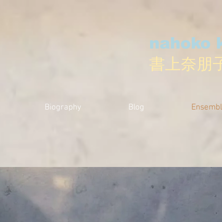
nahoko 
書上奈朋
Biography
Blog
Ensembl