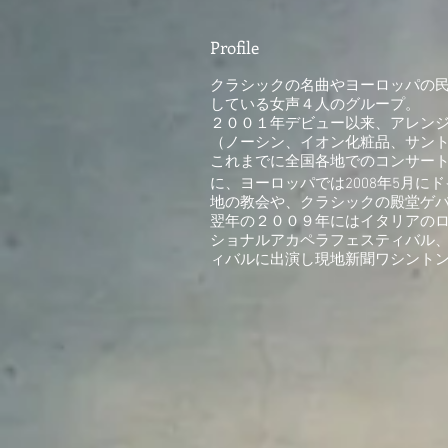
​Profile
クラシックの名曲やヨーロッパの民
している女声４人のグルー
２００１年デビュー以来、アレンジ
（ノーシン、イオン化粧品、サン
これまでに全国各地でのコンサー
に、ヨーロッパでは2008年5月
地の教会や、クラシックの殿堂ゲ
翌年の２００９年にはイタリアの
ショナルアカペラフェスティバル、
ィバルに出演し現地新聞ワシント